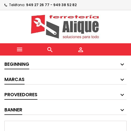
Teléfono:
949 27 26 77 - 949 38 52 82



BEGINNING
MARCAS
PROVEEDORES
BANNER