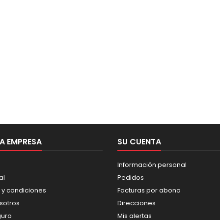
A EMPRESA
SU CUENTA
Información personal
al
Pedidos
 y condiciones
Facturas por abono
sotros
Direcciones
guro
Mis alertas