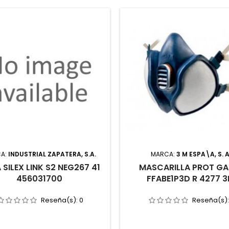
A:
INDUSTRIAL ZAPATERA, S.A.
MARCA:
3 M ESPA\A, S. A
 SILEX LINK S2 NEG267 41
MASCARILLA PROT GA
456031700
FFABE1P3D R 4277 
Reseña(s):
0
Reseña(s)