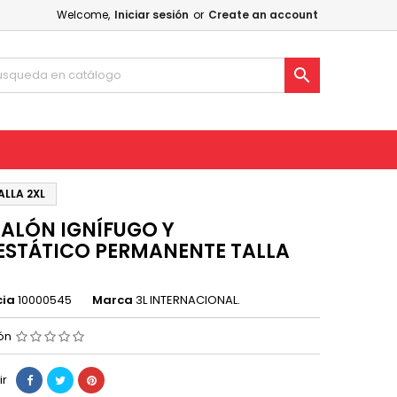
Welcome,
Iniciar sesión
or
Create an account

LLA 2XL
ALÓN IGNÍFUGO Y
ESTÁTICO PERMANENTE TALLA
cia
10000545
Marca
3L INTERNACIONAL.
ión
ir