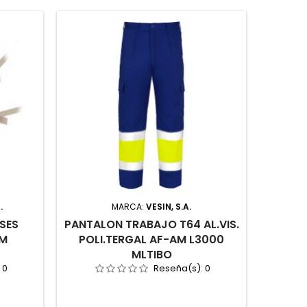
.
MARCA:
VESIN, S.A.
M
SES
PANTALON TRABAJO T64 AL.VIS.
GUANTE
3M
POLI.TERGAL AF-AM L3000
8 BLA
MLTIBO
:
0
Reseña(s):
0