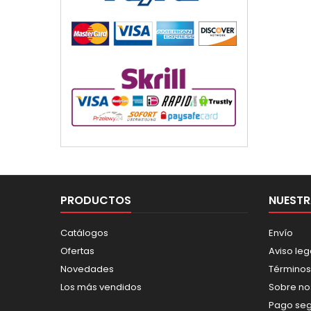
PRODUCTOS
NUESTR
Catálogos
Envío
Ofertas
Aviso leg
Novedades
Términos
Los más vendidos
Sobre no
Pago se