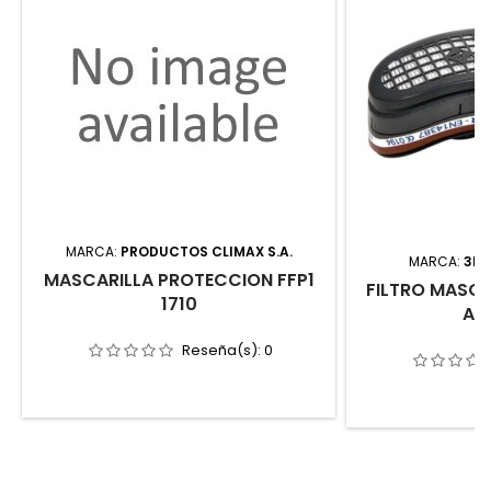
MARCA:
PRODUCTOS CLIMAX S.A.
MARCA:
3L 
MASCARILLA PROTECCION FFP1
FILTRO MASCAR
1710
A1
Reseña(s):
0