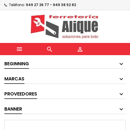
Teléfono:
949 27 26 77 - 949 38 52 82



BEGINNING
MARCAS
PROVEEDORES
BANNER