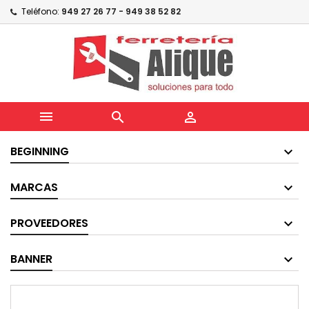
Teléfono:
949 27 26 77 - 949 38 52 82



BEGINNING
MARCAS
PROVEEDORES
BANNER