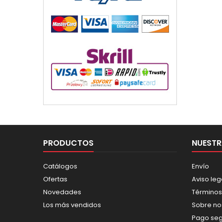
PRODUCTOS
NUESTR
Catálogos
Envío
Ofertas
Aviso leg
Novedades
Términos
Los más vendidos
Sobre no
Pago se