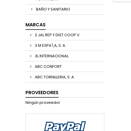
BAÑO Y SANITARIO
MARCAS
2 JAL REP.Y DIST.COOP.V.
3 M ESPA\A, S. A.
3L INTERNACIONAL.
ABC CONFORT
ABC TORNILLERIA, S. A.
PROVEEDORES
Ningún proveedor