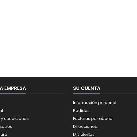
A EMPRESA
SU CUENTA
Información personal
al
Pedidos
 y condiciones
Facturas por abono
sotros
Direcciones
guro
Mis alertas