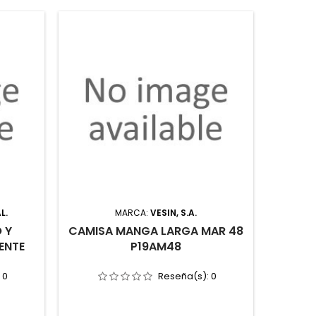
L.
MARCA:
VESIN, S.A.
MARCA
 Y
CAMISA MANGA LARGA MAR 48
ZAPAT
ENTE
P19AM48
SRC P
:
0
Reseña(s):
0