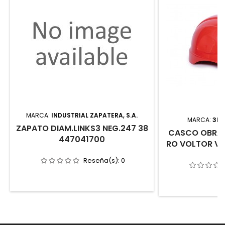
MARCA:
INDUSTRIAL ZAPATERA, S.A.
MARCA:
3L 
ZAPATO DIAM.LINKS3 NEG.247 38
CASCO OBRA 
447041700
RO VOLTOR V
Reseña(s):
0