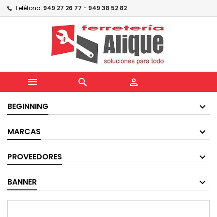
Teléfono:
949 27 26 77 - 949 38 52 82



BEGINNING
MARCAS
PROVEEDORES
BANNER