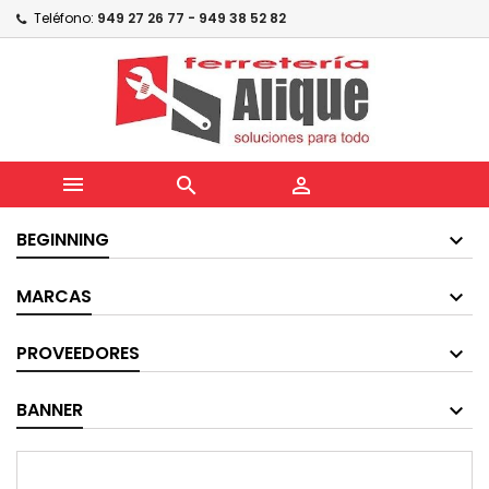
Teléfono:
949 27 26 77 - 949 38 52 82



BEGINNING
MARCAS
PROVEEDORES
BANNER