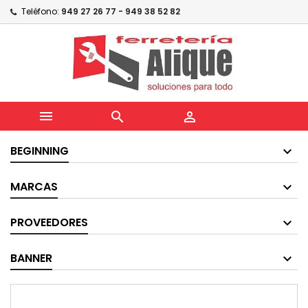
Teléfono:
949 27 26 77 - 949 38 52 82



BEGINNING
MARCAS
PROVEEDORES
BANNER