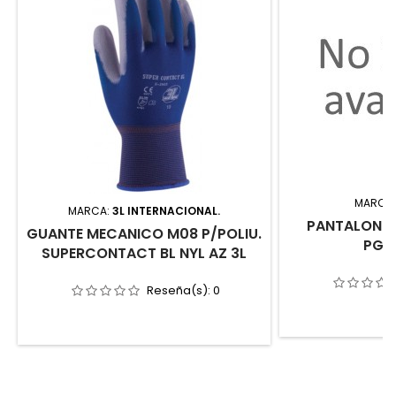
MARCA
MARCA:
3L INTERNACIONAL.
PANTALON T
GUANTE MECANICO M08 P/POLIU.
PGM
SUPERCONTACT BL NYL AZ 3L
Reseña(s):
0