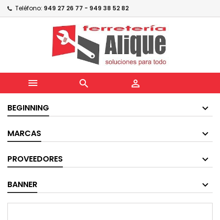
Teléfono:
949 27 26 77 - 949 38 52 82



BEGINNING
MARCAS
PROVEEDORES
BANNER