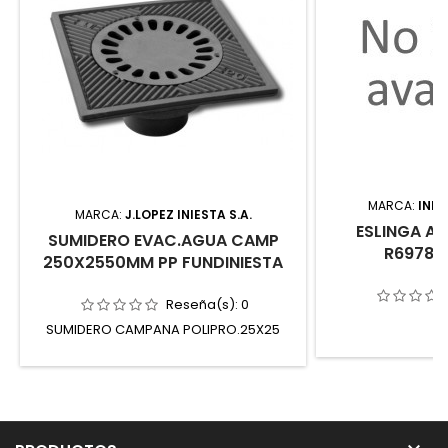
MARCA:
IND
MARCA:
J.LOPEZ INIESTA S.A.
ESLINGA AB
SUMIDERO EVAC.AGUA CAMP
R69787
250X2550MM PP FUNDINIESTA
Reseña(s):
0
SUMIDERO CAMPANA POLIPRO.25X25