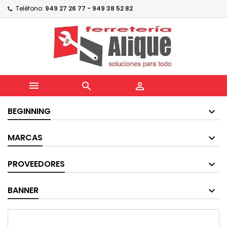
Teléfono:
949 27 26 77 - 949 38 52 82



BEGINNING
MARCAS
PROVEEDORES
BANNER