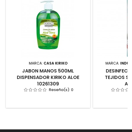
MARCA:
CASA KIRIKO
MARCA:
INDUS
JABON MANOS 500ML
DESINFECT
DISPENSADOR KIRIKO ALOE
TEJIDOS S
10261309
AE
Reseña(s):
0