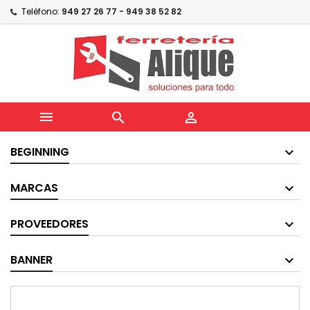
Teléfono:
949 27 26 77 - 949 38 52 82



BEGINNING
MARCAS
PROVEEDORES
BANNER