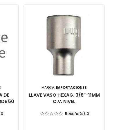
S
MARCA:
IMPORTACIONES
M
A DE
LLAVE VASO HEXAG. 3/8"-11MM
TORNI
RDE 50
C.V. NIVEL
RE
:
0
Reseña(s):
0