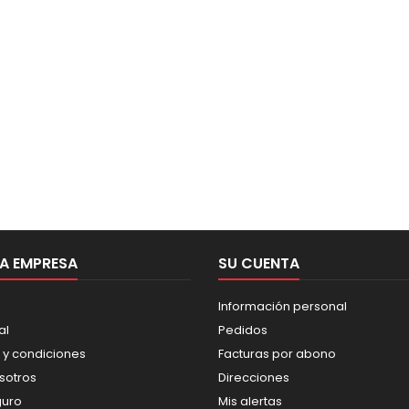
A EMPRESA
SU CUENTA
Información personal
al
Pedidos
 y condiciones
Facturas por abono
sotros
Direcciones
guro
Mis alertas