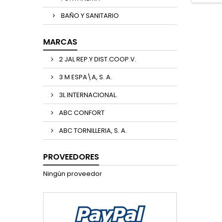
BAÑO Y SANITARIO
MARCAS
2 JAL REP.Y DIST.COOP.V.
3 M ESPA\A, S. A.
3L INTERNACIONAL.
ABC CONFORT
ABC TORNILLERIA, S. A.
PROVEEDORES
Ningún proveedor