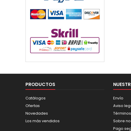
PRODUCTOS
NUESTR
Catálogos
Envío
Ofertas
Aviso leg
Novedades
Términos
Los más vendidos
Sobre no
Pago se