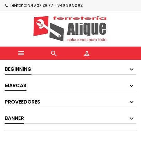
Teléfono:
949 27 26 77 - 949 38 52 82



BEGINNING
MARCAS
PROVEEDORES
BANNER