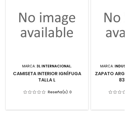
MARCA:
3L INTERNACIONAL.
MARCA:
INDUSTR
CAMISETA INTERIOR IGNÍFUGA
ZAPATO ARGOS
TALLA L
830
Reseña(s):
0