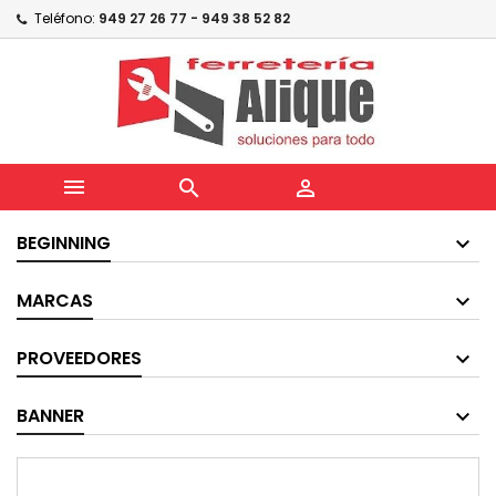
Teléfono:
949 27 26 77 - 949 38 52 82



BEGINNING
MARCAS
PROVEEDORES
BANNER