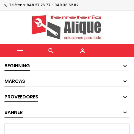
Teléfono:
949 27 26 77 - 949 38 52 82



BEGINNING
MARCAS
PROVEEDORES
BANNER