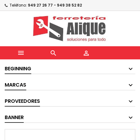
Teléfono:
949 27 26 77 - 949 38 52 82



BEGINNING
MARCAS
PROVEEDORES
BANNER