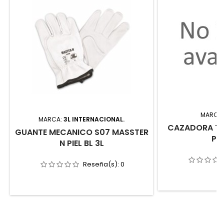
MARCA
MARCA:
3L INTERNACIONAL.
CAZADORA TE
GUANTE MECANICO S07 MASSTER
P0
N PIEL BL 3L
Reseña(s):
0