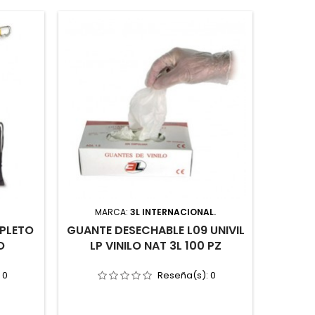
MARCA:
3L INTERNACIONAL.
MARCA
PLETO
GUANTE DESECHABLE L09 UNIVIL
ZAPAT
O
LP VINILO NAT 3L 100 PZ
MICRO
:
0
Reseña(s):
0