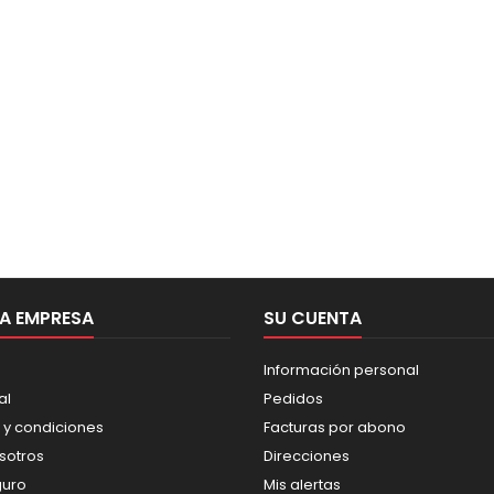
A EMPRESA
SU CUENTA
Información personal
al
Pedidos
 y condiciones
Facturas por abono
sotros
Direcciones
guro
Mis alertas