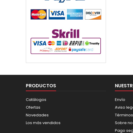
PRODUCTOS
NUESTR
Catálogos
Envío
Ofertas
Aviso leg
Novedades
Términos
Los más vendidos
Sobre no
Pago se