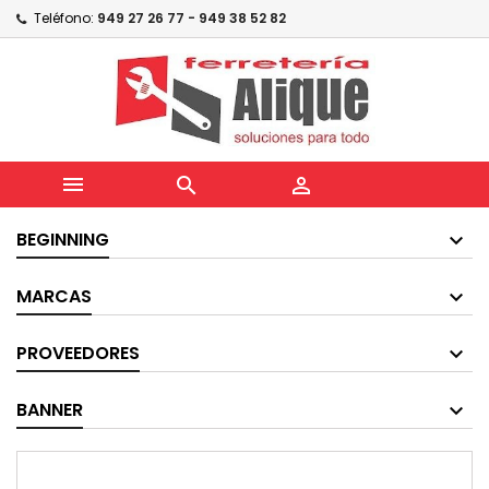
Teléfono:
949 27 26 77 - 949 38 52 82



BEGINNING
MARCAS
PROVEEDORES
BANNER